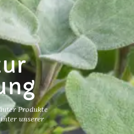
zur
rung
äuter Produkte
hinter unserer