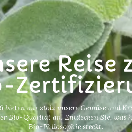
sere Reise 
-Zertifizie
6 bieten wir stolz unsere Gemüse und Kr
rter Bio-Qualität an. Entdecken Sie, was 
Bio-Philosophie steckt.